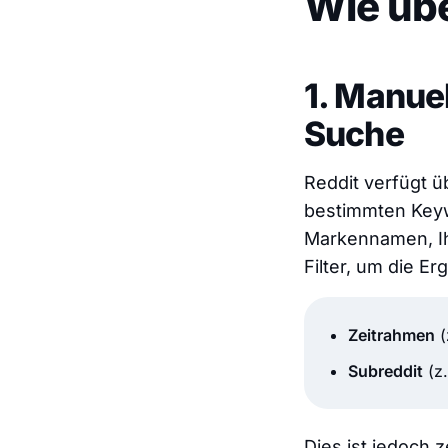
Wie üb
1. Manue
Suche
Reddit verfügt ü
bestimmten Keyw
Markennamen, Ihr
Filter, um die E
Zeitrahmen
(
Subreddit
(z.
Dies ist jedoch 