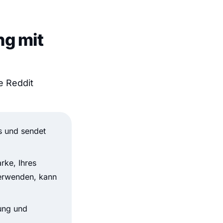
ng mit
e Reddit
s und sendet
rke, Ihres
verwenden, kann
gung und