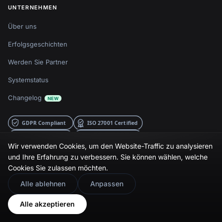
UNTERNEHMEN
Über uns
Erfolgsgeschichten
Werden Sie Partner
Systemstatus
Changelog
NEW
Wir verwenden Cookies, um den Website-Traffic zu analysieren
PLATTFORM
TUTORIALS
und Ihre Erfahrung zu verbessern. Sie können wählen, welche
Cookies Sie zulassen möchten.
UGC-Software
Google-Bewertungen
🇬🇧
Would you prefer this site in English?
Alle ablehnen
Anpassen
einbetten
GBP-Software
View in English
Alle akzeptieren
Instagram Stories einbetten
GBP API