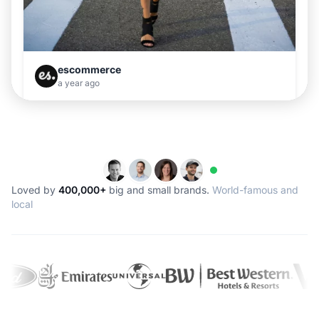
Loved by
400,000+
big and small brands.
World-famous and
local