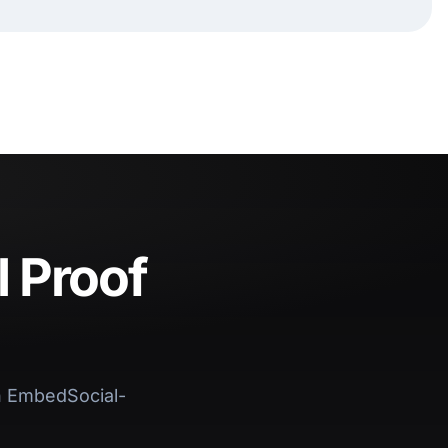
l Proof
n EmbedSocial-