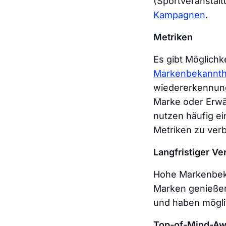
(Sportveranstalt
Kampagnen
.
Metriken
Es gibt Möglich
Markenbekannth
wiedererkennung
Marke oder Erwä
nutzen häufig ei
Metriken zu ver
Langfristiger V
Hohe Markenbeka
Marken genießen
und haben mögli
Top-of-Mind-A