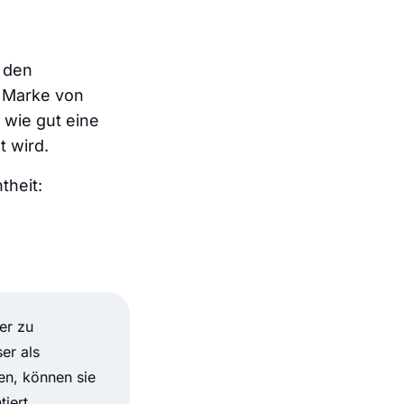
 den
n Marke von
 wie gut eine
t wird.
theit:
er zu
er als
en, können sie
iert.