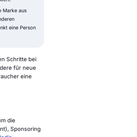
ne Marke aus
nderen
nkt eine Person
n Schritte bei
ndere für neue
raucher eine
um die
int), Sponsoring