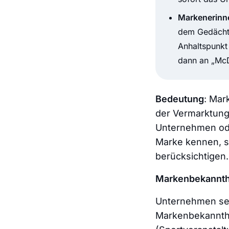
Markenerinn
dem Gedächtn
Anhaltspunkt
dann an „McD
Bedeutung
: Mar
der Vermarktung 
Unternehmen ode
Marke kennen, si
berücksichtigen.
Markenbekannth
Unternehmen set
Markenbekannthei