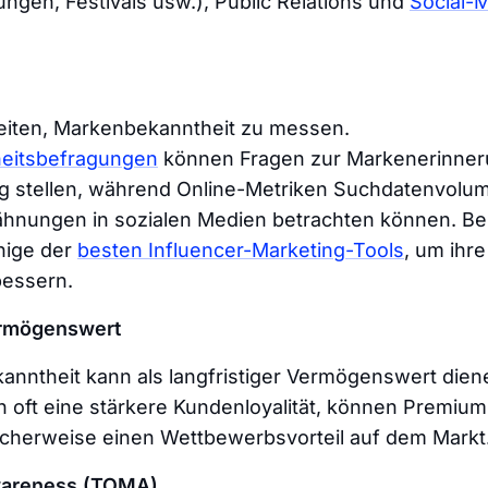
ungen, Festivals usw.), Public Relations und
Social-
keiten, Markenbekanntheit zu messen.
eitsbefragungen
können Fragen zur Markenerinner
 stellen, während Online-Metriken Suchdatenvolum
hnungen in sozialen Medien betrachten können. B
nige der
besten Influencer-Marketing-Tools
, um ihr
bessern.
ermögenswert
nntheit kann als langfristiger Vermögenswert dien
 oft eine stärkere Kundenloyalität, können Premium
cherweise einen Wettbewerbsvorteil auf dem Markt
wareness (TOMA)