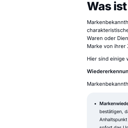
Was is
Markenbekannthe
charakteristisc
Waren oder Diens
Marke von ihrer 
Hier sind einige
Wiedererkennun
Markenbekannthei
Markenwied
bestätigen, d
Anhaltspunkt
sofort das Un