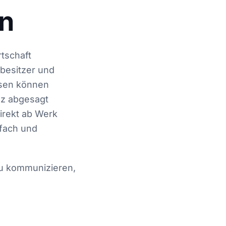
n
tschaft
sbesitzer und
ssen können
nz abgesagt
irekt ab Werk
nfach und
zu kommunizieren,