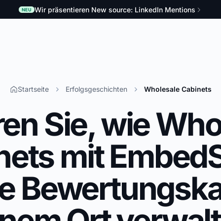
Wir präsentieren New source: LinkedIn Mentions
NEU
Startseite
Erfolgsgeschichten
Wholesale Cabinets
ren Sie, wie Who
nets mit EmbedS
e Bewertungska
inem Ort verwalt