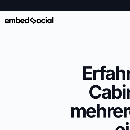
Erfah
Cabi
mehrer
e