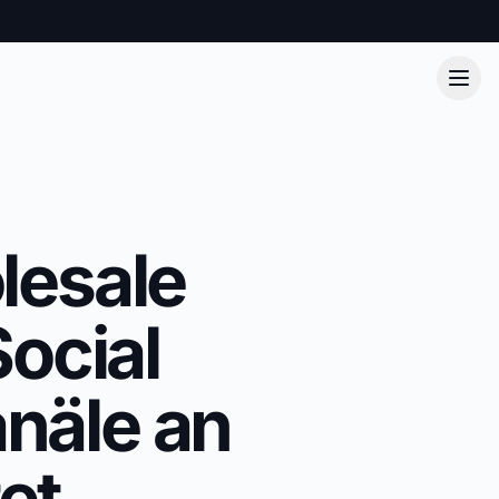
lesale
ocial
näle an
et