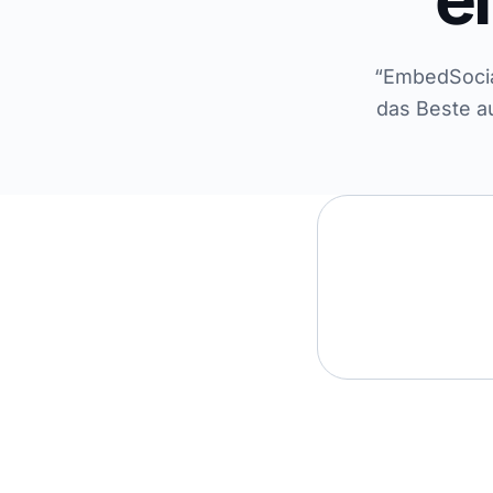
“EmbedSocial
das Beste a