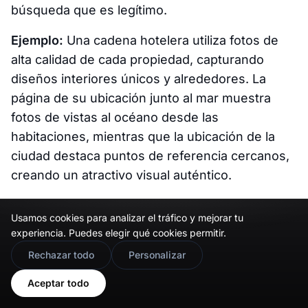
búsqueda que es legítimo.
Ejemplo:
Una cadena hotelera utiliza fotos de
alta calidad de cada propiedad, capturando
diseños interiores únicos y alrededores. La
página de su ubicación junto al mar muestra
fotos de vistas al océano desde las
habitaciones, mientras que la ubicación de la
ciudad destaca puntos de referencia cercanos,
creando un atractivo visual auténtico.
Usamos cookies para analizar el tráfico y mejorar tu
Consejo profesional:
Usa imágenes que
experiencia. Puedes elegir qué cookies permitir.
🇬🇧
destaquen características únicas de cada
Would you prefer this site in English?
Rechazar todo
Personalizar
ubicación, como decoración local,
View in English
Aceptar todo
productos populares o alrededores
reconocibles. Agregar texto alternativo