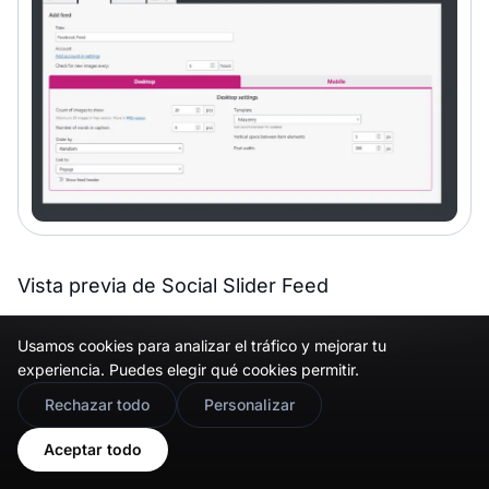
Vista previa de Social Slider Feed
Calificación promedio
: 4.1 de 5 estrellas (118
Usamos cookies para analizar el tráfico y mejorar tu
reseñas)
experiencia. Puedes elegir qué cookies permitir.
🇬🇧
Would you prefer this site in English?
Rechazar todo
Personalizar
Ventajas
View in English
Aceptar todo
Simple y eficiente