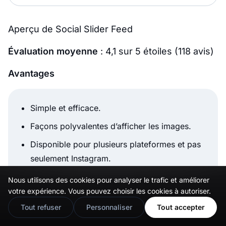
Aperçu de Social Slider Feed
Évaluation moyenne
: 4,1 sur 5 étoiles (118 avis)
Avantages
Simple et efficace.
Façons polyvalentes d’afficher les images.
Disponible pour plusieurs plateformes et pas
seulement Instagram.
Disponible en quatre langues (anglais,
Nous utilisons des cookies pour analyser le trafic et améliorer
🇬🇧
Would you prefer this site in English?
néerlandais, suédois, portugais).
votre expérience. Vous pouvez choisir les cookies à autoriser.
View in English
Tout refuser
Personnaliser
Tout accepter