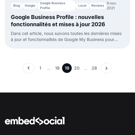
9 nov.
Google Business
Blog
Google
Local
Reviews
2021
Profile
Google Business Profile : nouvelles
fonctionnalités et mises à jour 2026
Dans cet article, nous suivons toutes les dernières mises
à jour et fonctionnalités de Google My Business pour
vous aider à utiliser cet outil puissant et gratuit.
1
…
18
19
20
…
28