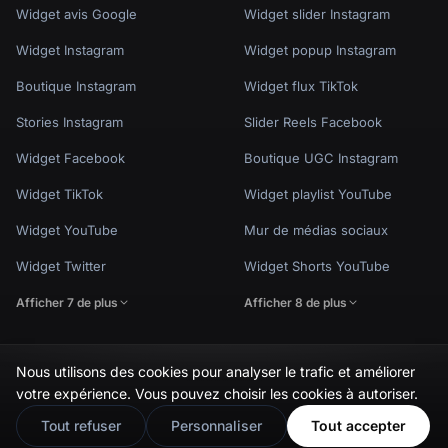
Widget avis Google
Widget slider Instagram
Widget Instagram
Widget popup Instagram
Boutique Instagram
Widget flux TikTok
Stories Instagram
Slider Reels Facebook
Widget Facebook
Boutique UGC Instagram
Widget TikTok
Widget playlist YouTube
Widget YouTube
Mur de médias sociaux
Widget Twitter
Widget Shorts YouTube
Afficher 7 de plus
Afficher 8 de plus
Nous utilisons des cookies pour analyser le trafic et améliorer
🇬🇧
Would you prefer this site in English?
votre expérience. Vous pouvez choisir les cookies à autoriser.
Politique de confidentialité
Conditions d'utilisation
Paramètres des cookies
View in English
© EmbedSocial 2026. Tous droits réservés.
Tout refuser
Personnaliser
Tout accepter