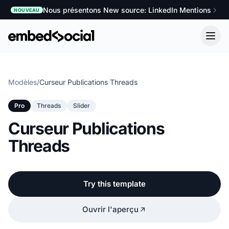
Nous présentons New source: LinkedIn Mentions
NOUVEAU
Modèles
/
Curseur Publications Threads
Pro
Threads
Slider
Curseur Publications
Threads
Try this template
Ouvrir l'aperçu