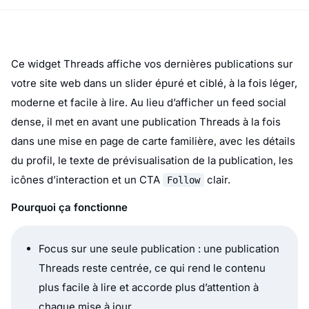
Focus sur une seule publication : une publication
Threads reste centrée, ce qui rend le contenu
plus facile à lire et accorde plus d’attention à
chaque mise à jour.
Mise en page de carte sociale familière : la carte
reproduit l’apparence d’une publication Threads
native, ce qui rend le format instantanément
reconnaissable.
En-tête de profil épuré : le nom du compte, le
repère de plateforme, la marque de vérification et
l’horodatage donnent au contenu un aspect
actuel et crédible.
Navigation de slider légère : les flèches
précédent et suivant gardent l’expérience de
navigation simple sans ajouter d’encombrement.