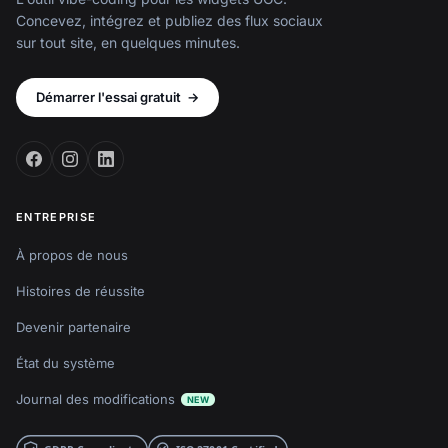
État du système
Journal des modifications
NEW
PLATEFORME
TUTORIELS
Logiciel UGC
Intégrer avis Google
Logiciel GBP
Intégrer Stories Instagram
API GBP
Intégrer Reels Instagram
Agrégateur de médias
Intégrer flux hashtag
sociaux
Instagram
Publication sur les médias
Intégrer flux Instagram
sociaux
Intégrer avis Facebook
Écoute sur les réseaux