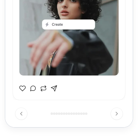
Ce widget Threads affiche vos dernières publications sur
votre site web dans un slider épuré et ciblé, à la fois léger,
moderne et facile à lire. Au lieu d’afficher un feed social
dense, il met en avant une publication Threads à la fois
dans une mise en page de carte familière, avec les détails
du profil, le texte de prévisualisation de la publication, les
icônes d’interaction et un CTA
clair.
Follow
Pourquoi ça fonctionne