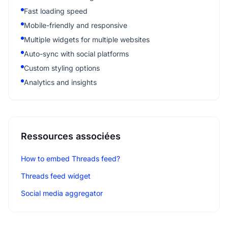
Threads feed widget
Social media aggregator
Intégrations
Wix
Weebly
Shopify
WordPress
Pagecloud
Webflow
Utiliser ce modèle
Personnalisez-le et intégrez-le à votre site web.
Try this template