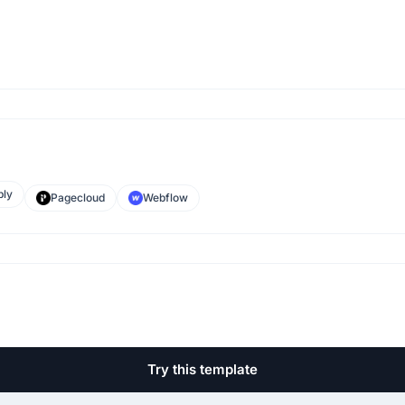
ly
Pagecloud
Webflow
.
Try this template