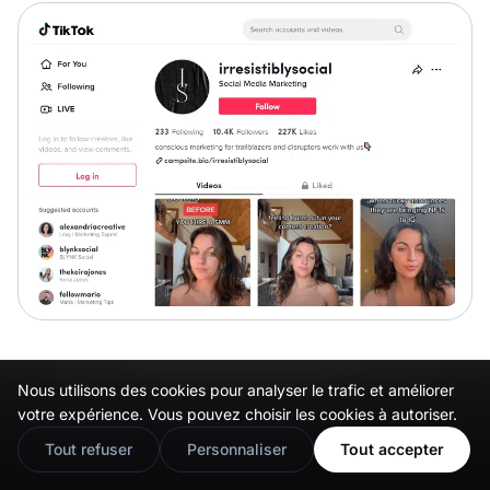
Irresistibly social
est une agence de marketing
Nous utilisons des cookies pour analyser le trafic et améliorer
🇬🇧
Would you prefer this site in English?
des médias sociaux qui utilise TikTok avec
votre expérience. Vous pouvez choisir les cookies à autoriser.
succès, selon le nombre de ses followers. La
View in English
Tout refuser
Personnaliser
Tout accepter
signature de la marque est audacieuse et