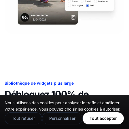
Bibliothèque de widgets plus large
Débloquez 100% de
capacités de design
Nous utilisons des cookies pour analyser le trafic et améliorer
🇬🇧
Would you prefer this site in English?
votre expérience. Vous pouvez choisir les cookies à autoriser.
personnalisé.
View in English
Tout refuser
Personnaliser
Tout accepter
Avec plus de 50 widgets disponibles dans sa