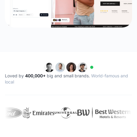
Loved by
400,000+
big and small brands.
World-famous and
local