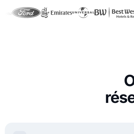
O
rés