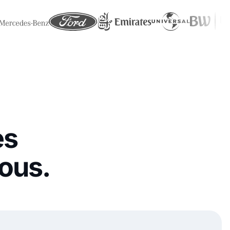
es
ous.