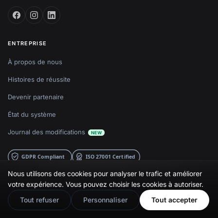
ENTREPRISE
À propos de nous
Histoires de réussite
Devenir partenaire
État du système
Journal des modifications
NEW
Nous utilisons des cookies pour analyser le trafic et améliorer
🇬🇧
Would you prefer this site in English?
votre expérience. Vous pouvez choisir les cookies à autoriser.
PLATEFORME
TUTORIELS
View in English
Tout refuser
Personnaliser
Tout accepter
Logiciel UGC
Intégrer avis Google