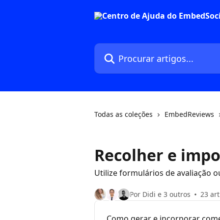
Ir para conteúdo principal
Procurar artigos...
Todas as coleções
EmbedReviews
Recolher e impo
Utilize formulários de avaliação o
Por Didi e 3 outros
23 ar
Como gerar e incorporar com