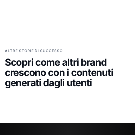
ALTRE STORIE DI SUCCESSO
Scopri come altri brand
Grace Loves Lace
XTERRA
Portare le storie dei clienti nel
Usare 
crescono con i contenuti
percorso di acquisto per
per s
generati dagli utenti
spose
globa