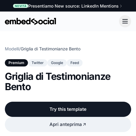
Presentiamo New source: LinkedIn Mentions
NOVITÀ
Modelli
/
Griglia di Testimonianze Bento
Premium
Twitter
Google
Feed
Griglia di Testimonianze
Bento
Try this template
Apri anteprima