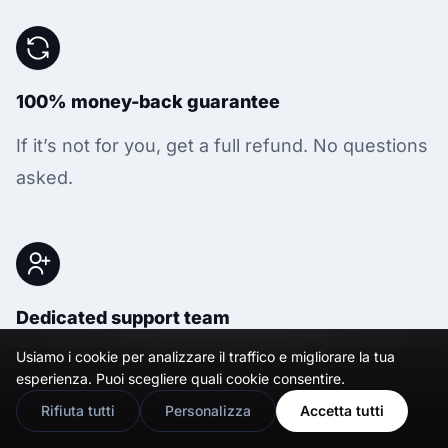
100% money-back guarantee
If it’s not for you, get a full refund. No questions
asked.
Dedicated support team
Usiamo i cookie per analizzare il traffico e migliorare la tua
Just click the bottom left chat icon, and our
🇬🇧
Would you prefer this site in English?
esperienza. Puoi scegliere quali cookie consentire.
team will assist you in real-time.
View in English
Rifiuta tutti
Personalizza
Accetta tutti