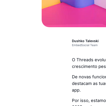
Dushko Talevski
EmbedSocial Team
O Threads evolui
crescimento pess
De novas funcio
destacam as tua
app.
Por isso, estam