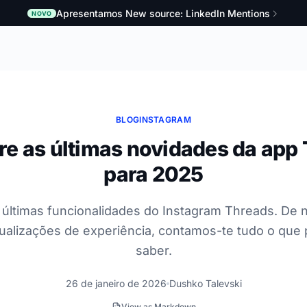
Apresentamos New source: LinkedIn Mentions
NOVO
BLOG
INSTAGRAM
e as últimas novidades da app
para 2025
últimas funcionalidades do Instagram Threads. De 
tualizações de experiência, contamos-te tudo o que 
saber.
26 de janeiro de 2026
Dushko Talevski
View as Markdown