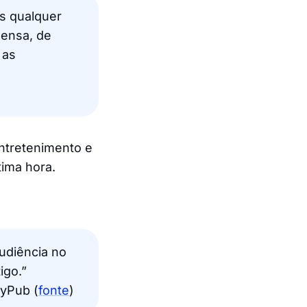
as qualquer
pensa, de
 as
entretenimento e
tima hora.
audiência no
igo.”
tyPub (
fonte
)