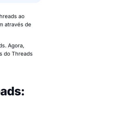
Threads ao
am através de
ds. Agora,
es do Threads
eads: