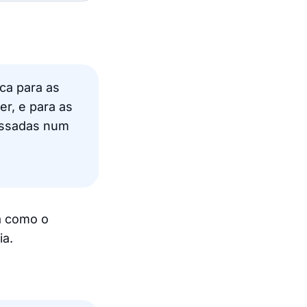
ica para as
r, e para as
ressadas num
a como o
ia.