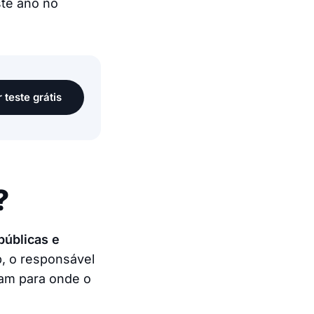
ste ano no
r teste grátis
?
públicas e
p, o responsável
lam para onde o