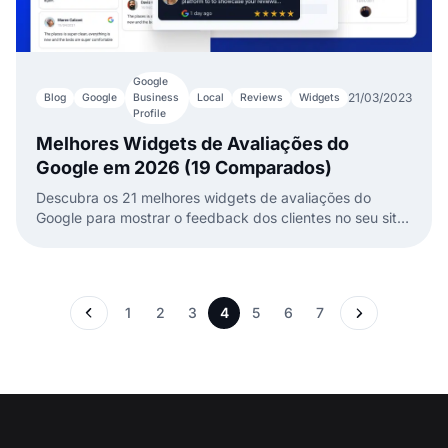
Google
21/03/2023
Blog
Google
Business
Local
Reviews
Widgets
Profile
Melhores Widgets de Avaliações do
Google em 2026 (19 Comparados)
Descubra os 21 melhores widgets de avaliações do
Google para mostrar o feedback dos clientes no seu site.
Aumente a confiança, melhore as conversões e incorpore
avaliações facilmente!
1
2
3
4
5
6
7