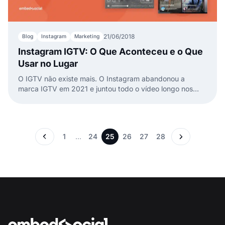
21/06/2018
Blog
Instagram
Marketing
Instagram IGTV: O Que Aconteceu e o Que
Usar no Lugar
O IGTV não existe mais. O Instagram abandonou a
marca IGTV em 2021 e juntou todo o vídeo longo nos
Reels em 2022. Veja o que aconteceu e o que usar
agora.
1
…
24
25
26
27
28