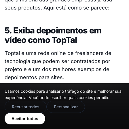
seus produtos. Aqui está como se parece:
5. Exiba depoimentos em
vídeo como TopTal
Toptal é uma rede online de freelancers de
tecnologia que podem ser contratados por
projeto e é um dos melhores exemplos de
depoimentos para sites.
Sua
página de depoimentos
é bastante simples,
Usamos cookies para analisar o tráfego do site e melhorar sua
experiência. Você pode escolher quais cookies permitir.
chamada
Clients
, onde eles exibem
🇬🇧
Would you prefer this site in English?
depoimentos de clientes principalmente de
Recusar todos
Personalizar
clientes empresariais, e o formato de vídeo que
View in English
Aceitar todos
usam os torna depoimentos eficazes.