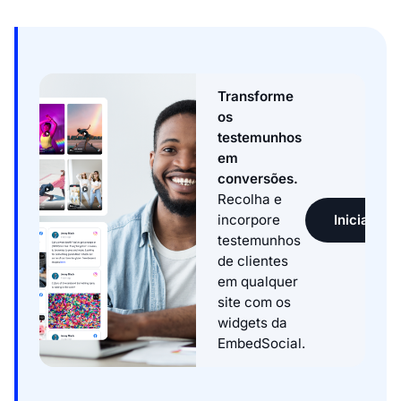
Transforme
os
testemunhos
em
conversões.
Recolha e
Iniciar tes
incorpore
testemunhos
de clientes
em qualquer
site com os
widgets da
EmbedSocial.