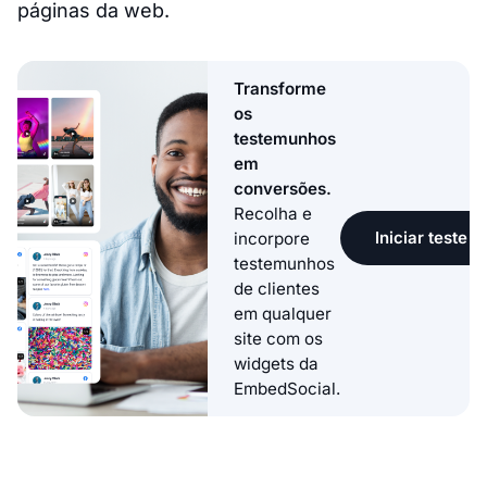
páginas da web.
Transforme
os
testemunhos
em
conversões.
Recolha e
Iniciar teste g
incorpore
testemunhos
de clientes
em qualquer
site com os
widgets da
EmbedSocial.