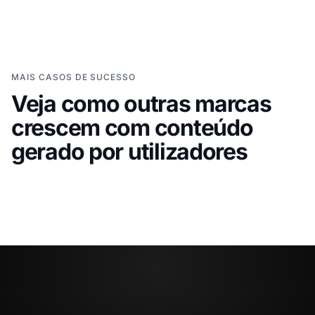
MAIS CASOS DE SUCESSO
Veja como outras marcas
Grace Loves Lace
XTERRA
Levar histórias de clientes
Usar 
crescem com conteúdo
para a jornada de compra de
para 
gerado por utilizadores
noivas
globa