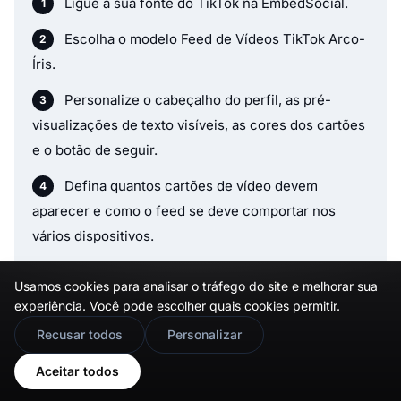
Ligue a sua fonte do TikTok na EmbedSocial.
Escolha o modelo Feed de Vídeos TikTok Arco-
Íris.
Personalize o cabeçalho do perfil, as pré-
visualizações de texto visíveis, as cores dos cartões
e o botão de seguir.
Defina quantos cartões de vídeo devem
aparecer e como o feed se deve comportar nos
vários dispositivos.
Copie o código de incorporação.
Usamos cookies para analisar o tráfego do site e melhorar sua
experiência. Você pode escolher quais cookies permitir.
Cole-o no seu sítio, página de destino ou CMS
🇬🇧
Would you prefer this site in English?
e publique.
Recusar todos
Personalizar
View in English
Aceitar todos
Mostre conteúdo do TikTok num feed que parece mais