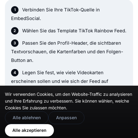
Verbinden Sie Ihre TikTok-Quelle in
EmbedSocial.
Wählen Sie das Template TikTok Rainbow Feed.
Passen Sie den Profil-Header, die sichtbaren
Textvorschauen, die Kartenfarben und den Folgen-
Button an.
Legen Sie fest, wie viele Videokarten
erscheinen sollen und wie sich der Feed auf
verschiedenen Geräten verhalten soll.
Wir verwenden Cookies, um den Website-Traffic zu analysieren
und Ihre Erfahrung zu verbessern. Sie können wählen, welche
Kopieren Sie den Einbettungscode.
Cookies Sie zulassen möchten.
Fügen Sie ihn in Ihre Website, Landingpage
🇬🇧
Would you prefer this site in English?
Alle ablehnen
Anpassen
oder Ihr CMS ein und veröffentlichen Sie ihn.
View in English
Alle akzeptieren