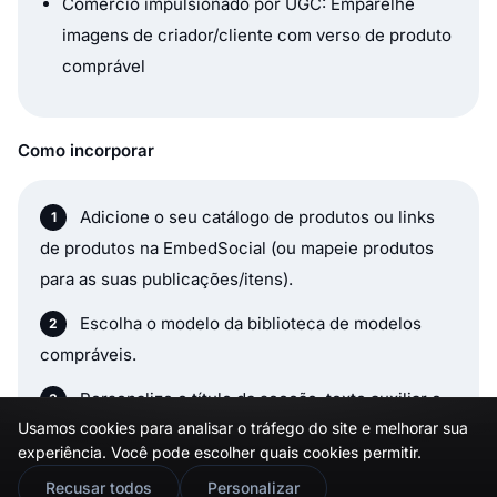
Comércio impulsionado por UGC: Emparelhe
imagens de criador/cliente com verso de produto
comprável
Como incorporar
Adicione o seu catálogo de produtos ou links
de produtos na EmbedSocial (ou mapeie produtos
para as suas publicações/itens).
Escolha o modelo da biblioteca de modelos
compráveis.
Personalize o título da secção, texto auxiliar e
Usamos cookies para analisar o tráfego do site e melhorar sua
rótulo de botão (por exemplo, Compre Agora).
experiência. Você pode escolher quais cookies permitir.
Atribua detalhes do produto (nome, preço,
🇬🇧
Would you prefer this site in English?
Recusar todos
Personalizar