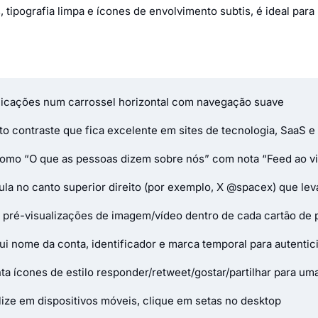
 tipografia limpa e ícones de envolvimento subtis, é ideal p
licações num carrossel horizontal com navegação suave
to contraste que fica excelente em sites de tecnologia, SaaS
como “O que as pessoas dizem sobre nós” com nota “Feed ao vi
la no canto superior direito (por exemplo, X @spacex) que leva 
a pré-visualizações de imagem/vídeo dentro de cada cartão de 
ui nome da conta, identificador e marca temporal para autentic
a ícones de estilo responder/retweet/gostar/partilhar para uma 
ize em dispositivos móveis, clique em setas no desktop