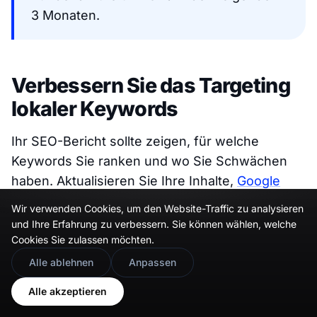
3 Monaten.
Verbessern Sie das Targeting
lokaler Keywords
Ihr SEO-Bericht sollte zeigen, für welche
Keywords Sie ranken und wo Sie Schwächen
haben. Aktualisieren Sie Ihre Inhalte,
Google
Posts
und GBP-Felder basierend auf diesen
Wir verwenden Cookies, um den Website-Traffic zu analysieren
Lücken.
und Ihre Erfahrung zu verbessern. Sie können wählen, welche
Cookies Sie zulassen möchten.
🇬🇧
Would you prefer this site in English?
Alle ablehnen
Anpassen
👉
Praxisbeispiel:
Ein Spa stellte fest,
View in English
Alle akzeptieren
dass es für “Massagetherapie in meiner
Nähe” nicht rankte, obwohl es diesen