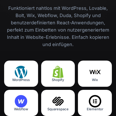
Funktioniert nahtlos mit WordPress, Lovable,
Bolt, Wix, Webflow, Duda, Shopify und
benutzerdefinierten React-Anwendungen,
perfekt zum Einbetten von nutzergeneriertem
Inhalt in Website-Erlebnisse. Einfach kopieren
und einfügen.
WordPress
Shopify
Wix
Webflow
Squarespace
Elementor