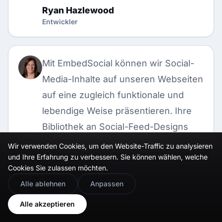
Ryan Hazlewood
Entwickler
Mit EmbedSocial können wir Social-
Media-Inhalte auf unseren Webseiten
auf eine zugleich funktionale und
lebendige Weise präsentieren. Ihre
Bibliothek an Social-Feed-Designs
lässt sich nahtlos in unsere
Wir verwenden Cookies, um den Website-Traffic zu analysieren
und Ihre Erfahrung zu verbessern. Sie können wählen, welche
bestehenden Komponenten
Cookies Sie zulassen möchten.
integrieren und ist für Seiteneditoren
🇬🇧
Would you prefer this site in English?
Alle ablehnen
Anpassen
aller Erfahrungsstufen einfach zu
View in English
Alle akzeptieren
bedienen.