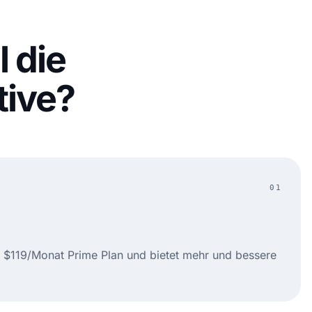
 die
tive?
01
s $119/Monat Prime Plan und bietet mehr und bessere