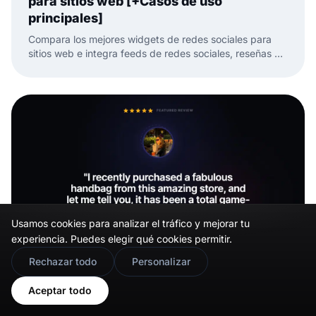
para sitios web [+Casos de uso
principales]
Compara los mejores widgets de redes sociales para
sitios web e integra feeds de redes sociales, reseñas y
UGC con menos trabajo manual.
Usamos cookies para analizar el tráfico y mejorar tu
experiencia. Puedes elegir qué cookies permitir.
🇬🇧
Would you prefer this site in English?
Rechazar todo
Personalizar
View in English
19 mar 2026
Aceptar todo
Cómo incrustar testimonios en un sitio