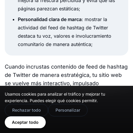
mejora la frescura percibida y evita que las
páginas parezcan estáticas;
Personalidad clara de marca
: mostrar la
actividad del feed de hashtag de Twitter
destaca tu voz, valores e involucramiento
comunitario de manera auténtica;
Cuando incrustas contenido de feed de hashtag
de Twitter de manera estratégica, tu sitio web
se vuelve más interactivo, impulsado
socialmente y lleno de información relevante.
Usamos cookies para analizar el tráfico y mejorar tu
experiencia. Puedes elegir qué cookies permitir.
Dicho esto, la moderación importa. Siempre
🇬🇧
Would you prefer this site in English?
Rechazar todo
Personalizar
cura tu feed para asegurar que se alinee con tu
View in English
mensaje de marca y evite mostrar contenido
Aceptar todo
irrelevante u off-brand. Afortunadamente,