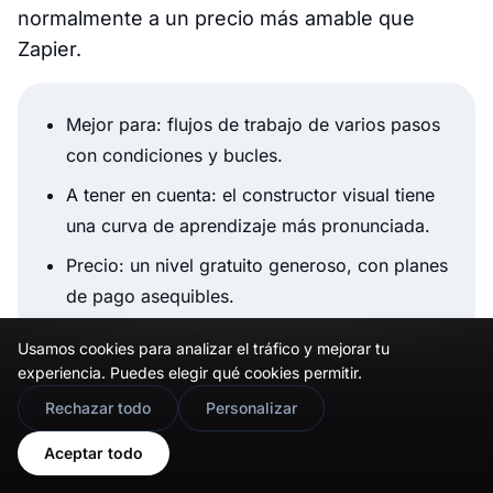
normalmente a un precio más amable que
Zapier.
Mejor para: flujos de trabajo de varios pasos
con condiciones y bucles.
A tener en cuenta: el constructor visual tiene
una curva de aprendizaje más pronunciada.
Precio: un nivel gratuito generoso, con planes
de pago asequibles.
Usamos cookies para analizar el tráfico y mejorar tu
experiencia. Puedes elegir qué cookies permitir.
n8n
es de código abierto y pensado para
🇬🇧
Would you prefer this site in English?
desarrolladores, con cientos de plantillas de
Rechazar todo
Personalizar
flujos de trabajo de redes sociales listas para
View in English
Aceptar todo
clonar.