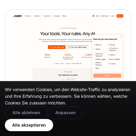
Wir verwenden Cookies, um den Website-Traffic zu analysieren
und Ihre Erfahrung zu verbessern. Sie können wählen, welche
Make
gibt Ihnen eine visuelle Arbeitsfläche für
Cookies Sie zulassen möchten.
komplexere Logik, Verzweigungen und
🇬🇧
Would you prefer this site in English?
Alle ablehnen
Anpassen
Fehlerbehandlung, in der Regel zu einem
View in English
freundlicheren Preis als Zapier.
Alle akzeptieren