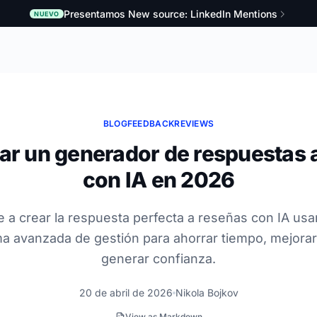
Presentamos New source: LinkedIn Mentions
NUEVO
BLOG
FEEDBACK
REVIEWS
r un generador de respuestas 
con IA en 2026
 a crear la respuesta perfecta a reseñas con IA us
ma avanzada de gestión para ahorrar tiempo, mejorar
generar confianza.
20 de abril de 2026
Nikola Bojkov
View as Markdown