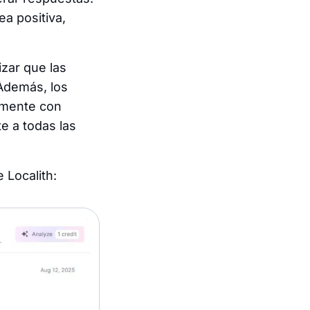
ea positiva,
izar que las
 Además, los
amente con
e a todas las
 Localith: