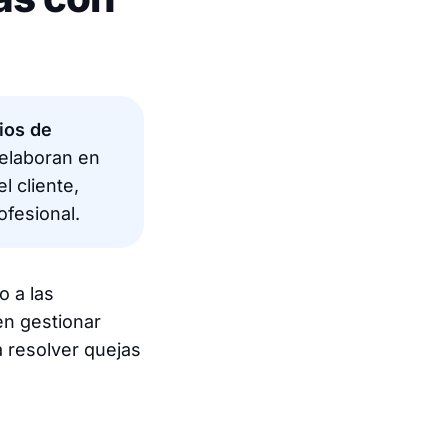
ios de
elaboran en
l cliente,
fesional.
o a las
n gestionar
a resolver quejas