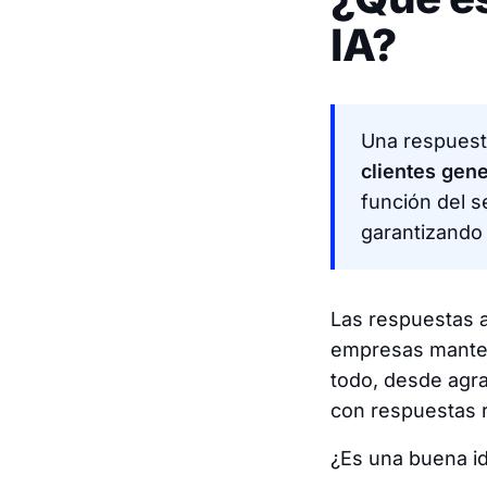
IA?
Una respuest
clientes gener
función del s
garantizando
Las respuestas a
empresas manten
todo, desde agra
con respuestas r
¿Es una buena i