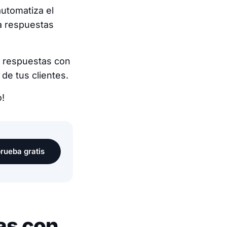
utomatiza el
a respuestas
e respuestas con
de tus clientes.
o!
rueba gratis
as con