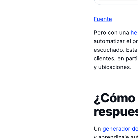
Fuente
Pero con una
he
automatizar el p
escuchado. Esta 
clientes, en par
y ubicaciones.
¿Cómo 
respues
Un
generador de
y aprendizaje au