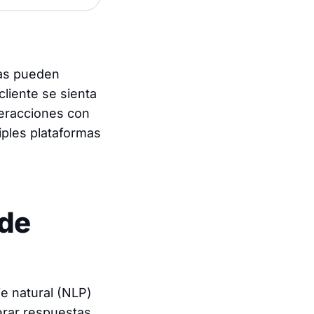
sas pueden
liente se sienta
teracciones con
iples plataformas
 de
je natural (NLP)
erar respuestas.