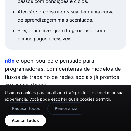
passos com condições e ciclos.
Atenção: o construtor visual tem uma curva
de aprendizagem mais acentuada.
Preço: um nível gratuito generoso, com
planos pagos acessíveis.
n8n
é open-source e pensado para
programadores, com centenas de modelos de
fluxos de trabalho de redes sociais já prontos
que pode clonar.
Usamos cookies para analisar o tráfego do site e melhorar sua
experiência. Você pode escolher quais cookies permitir.
Melhor para: equipas técnicas que querem
🇬🇧
Would you prefer this site in English?
Recusar todos
Personalizar
controlo total e um custo mais baixo a longo
View in English
Aceitar todos
prazo.