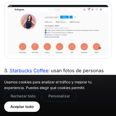
3.
Starbucks Coffee
: usan fotos de personas
reales, ya que usan fotos de personas reales o
Usamos cookies para analizar el tráfico y mejorar tu
lindas imágenes de productos verdes como
experiencia. Puedes elegir qué cookies permitir.
iconos de portada para las historias destacadas.
🇬🇧
Would you prefer this site in English?
Rechazar todo
Personalizar
Este atractivo da vida al diseño de su perfil y
View in English
hace que los visitantes sientan la facilidad de
Aceptar todo
uso del perfil.