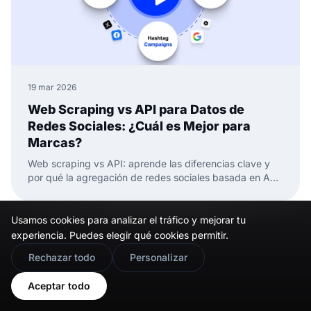
19 mar 2026
Web Scraping vs API para Datos de
Redes Sociales: ¿Cuál es Mejor para
Marcas?
Web scraping vs API: aprende las diferencias clave y
por qué la agregación de redes sociales basada en API
es mejor para datos de redes sociales confiables y
widgets.
Usamos cookies para analizar el tráfico y mejorar tu
experiencia. Puedes elegir qué cookies permitir.
🇬🇧
Would you prefer this site in English?
Rechazar todo
Personalizar
View in English
Aceptar todo