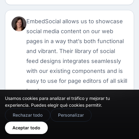
EmbedSocial allows us to showcase
social media content on our web
pages in a way that’s both functional
and vibrant. Their library of social
feed designs integrates seamlessly
with our existing components and is
easy to use for page editors of all skill
levels.
Usamos cookies para analizar el tráfico y mejorar tu
Zanna Ollove
experiencia. Puedes elegir qué cookies permitir.
🇬🇧
Boston College
Would you prefer this site in English?
Rechazar todo
Personalizar
View in English
Aceptar todo
The experience with EmbedSocial