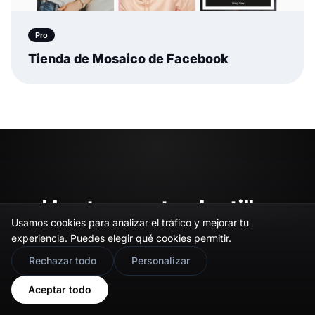
Pro
Tienda de Mosaico de Facebook
Haz tuya esta plantilla.
Usamos cookies para analizar el tráfico y mejorar tu
experiencia. Puedes elegir qué cookies permitir.
Personalízala en EmbedSocial e incrústala en tu
🇬🇧
Would you prefer this site in English?
Rechazar todo
Personalizar
sitio web en minutos, sin necesidad de código.
View in English
Aceptar todo