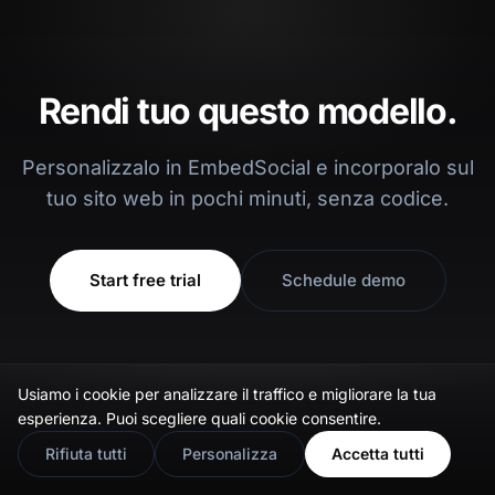
Rendi tuo questo modello.
Personalizzalo in EmbedSocial e incorporalo sul
tuo sito web in pochi minuti, senza codice.
Start free trial
Schedule demo
Usiamo i cookie per analizzare il traffico e migliorare la tua
🇬🇧
Would you prefer this site in English?
esperienza. Puoi scegliere quali cookie consentire.
View in English
Rifiuta tutti
Personalizza
Accetta tutti