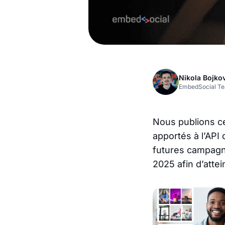
Nikola Bojko
EmbedSocial T
Nous publions ce
apportés à l’API
futures campagn
2025 afin d’attei