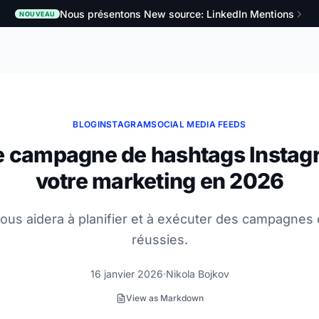
Nous présentons New source: LinkedIn Mentions
NOUVEAU
BLOG
INSTAGRAM
SOCIAL MEDIA FEEDS
e campagne de hashtags Instag
votre marketing en 2026
 vous aidera à planifier et à exécuter des campagnes
réussies.
16 janvier 2026
Nikola Bojkov
View as Markdown