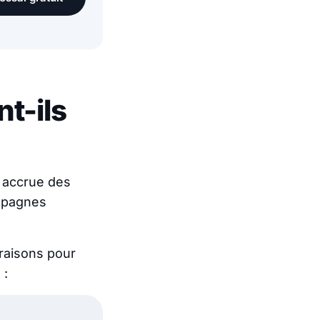
nt-ils
on accrue des
ampagnes
 raisons pour
 :