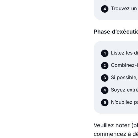
Trouvez un 
Phase d’exécuti
Listez les d
Combinez-la
Si possible,
Soyez extr
N’oubliez p
Veuillez noter (b
commencez à défi