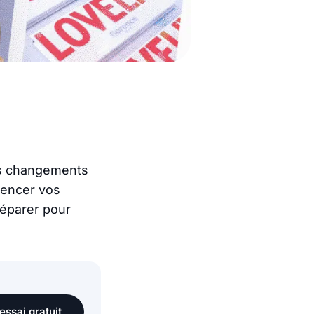
ers changements
uencer vos
éparer pour
essai gratuit