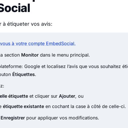
ocial
à étiqueter vos avis:
vous à votre compte EmbedSocial.
la section
Monitor
dans le menu principal.
plateforme: Google et localisez l’avis que vous souhaitez éti
bouton
Étiquettes
.
z:
lle étiquette
et cliquer sur
Ajouter
, ou
ne
étiquette existante
en cochant la case à côté de celle-ci.
r
Enregistrer
pour appliquer vos modifications.