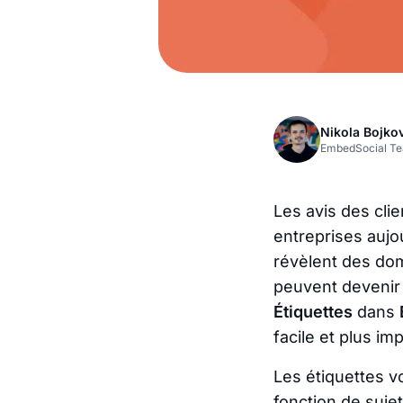
Nikola Bojko
EmbedSocial T
Les avis des clie
entreprises aujou
révèlent des doma
peuvent devenir 
Étiquettes
dans
facile et plus im
Les étiquettes vo
fonction de suje