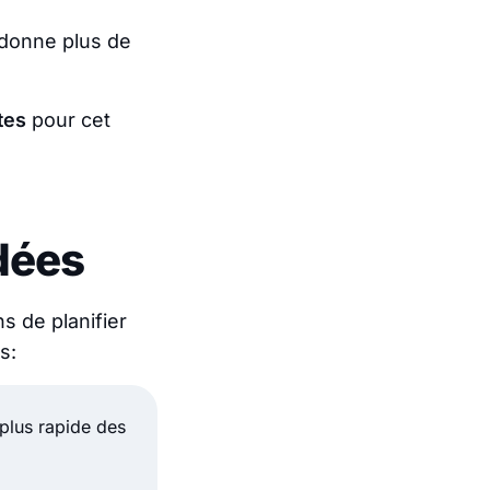
 donne plus de
tes
pour cet
dées
s de planifier
s:
 plus rapide des