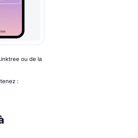
Linktree ou de la
btenez :
à