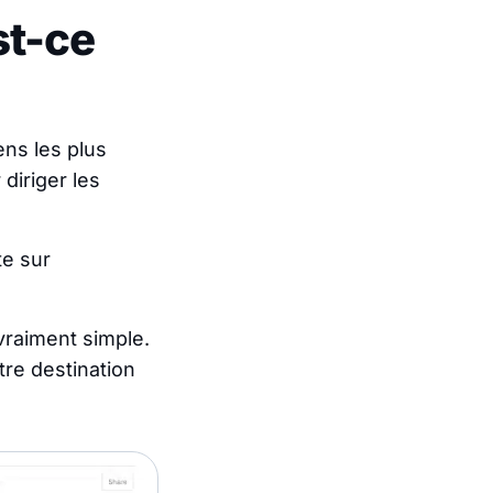
st-ce
ens les plus
diriger les
te sur
vraiment simple.
tre destination