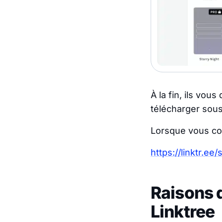
À la fin, ils vou
télécharger sou
Lorsque vous copi
https://linktr.e
Raisons d
Linktree