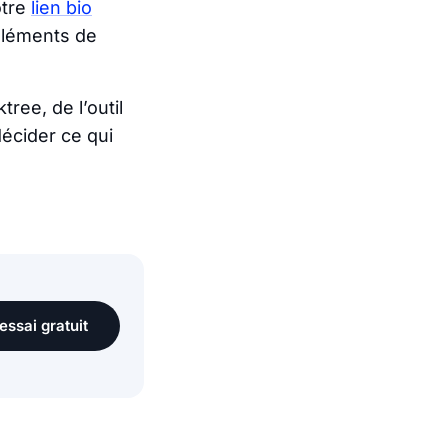
otre
lien bio
 éléments de
ree, de l’outil
décider ce qui
essai gratuit