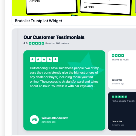
Brutalist Trustpilot Widget