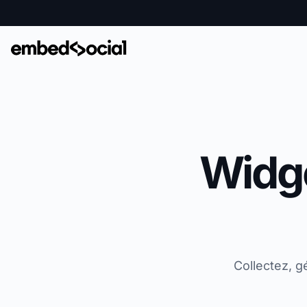
Widge
Collectez, g