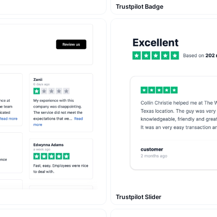
Trustpilot Badge
Trustpilot Slider