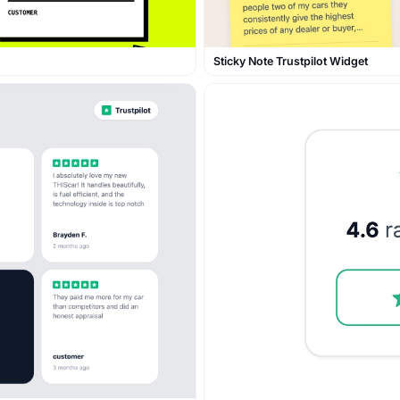
Sticky Note Trustpilot Widget