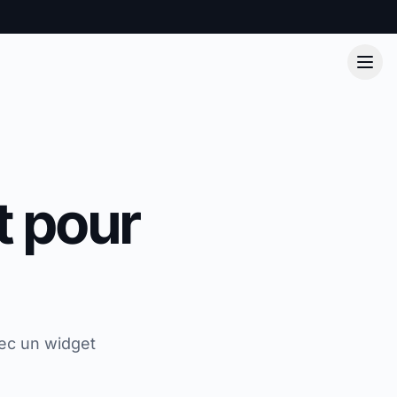
t pour
vec un widget