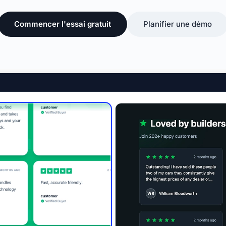
Commencer l'essai gratuit
Planifier une démo