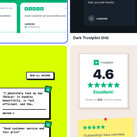
Dark Trustpliot Grid