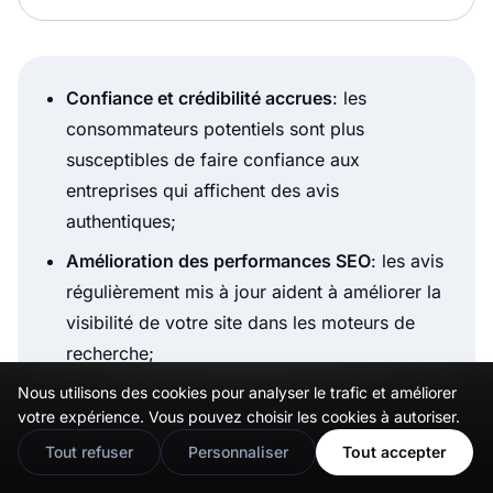
Confiance et crédibilité accrues
: les
consommateurs potentiels sont plus
susceptibles de faire confiance aux
entreprises qui affichent des avis
authentiques;
Amélioration des performances SEO
: les avis
régulièrement mis à jour aident à améliorer la
visibilité de votre site dans les moteurs de
recherche;
Augmentation des taux de conversion
: la
Nous utilisons des cookies pour analyser le trafic et améliorer
🇬🇧
Would you prefer this site in English?
votre expérience. Vous pouvez choisir les cookies à autoriser.
preuve sociale joue un rôle énorme dans
View in English
Tout refuser
Personnaliser
Tout accepter
l’incitation des clients potentiels à prendre
une décision d’achat;