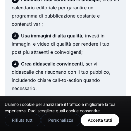
calendario editoriale per garantire un
programma di pubblicazione costante e
contenuti vari;
Usa immagini di alta qualità
, investi in
immagini e video di qualità per rendere i tuoi
post più attraenti e coinvolgenti;
Crea didascalie convincenti
, scrivi
didascalie che risuonano con il tuo pubblico,
includendo chiare call-to-action quando
necessario;
Sfrutta gli hashtag strategicamente
, usa
Usiamo i cookie per analizzare il traffico e migliorare la tua
🇬🇧
Would you prefer this site in English?
hashtag pertinenti per aumentare la portata dei
esperienza. Puoi scegliere quali cookie consentire.
tuoi post e attirare nuovi follower;
View in English
Rifiuta tutti
Personalizza
Accetta tutti
Analizza le metriche di performance
, rivedi