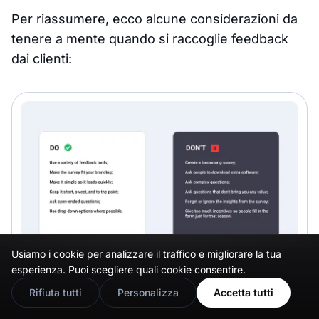
Per riassumere, ecco alcune considerazioni da
tenere a mente quando si raccoglie feedback
dai clienti:
Usiamo i cookie per analizzare il traffico e migliorare la tua
🇬🇧
Would you prefer this site in English?
esperienza. Puoi scegliere quali cookie consentire.
View in English
Rifiuta tutti
Personalizza
Accetta tutti
Cosa fare: